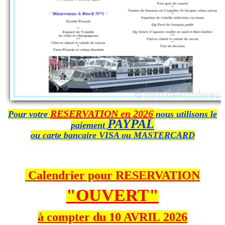
RESERVATION en 2026
Pour votre
nous utilisons le
PAYPAL
paiement
ou carte bancaire VISA ou MASTERCARD
Calendrier pour RESERVATION
"OUVERT"
à compter du 10 AVRIL 2026