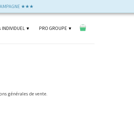
e CHAMPAGNE ★★★
0
s INDIVIDUEL
PRO GROUPE
▼
▼
ons générales de vente.