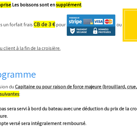
mprise
.
Les boissons sont en
supplément
.
CB de 3 €
 un forfait frais
pour
ou
client à la fin de la croisière.
programme
ision du
Capitaine ou pour raison de force majeure (brouillard, crue
suivantes
:
repas sera servi à bord du bateau avec une déduction du prix de la cro
ure.
compte versé sera intégralement remboursé.