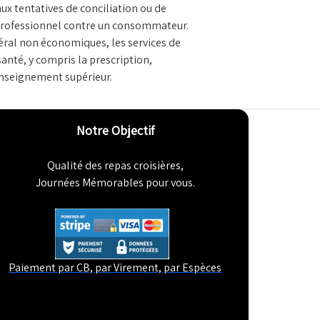
ux tentatives de conciliation ou de
 professionnel contre un consommateur.
éral non économiques, les services de
santé, y compris la prescription,
'enseignement supérieur.
Notre Objectif
Qualité des repas croisières,
Journées Mémorables pour vous.
Paiement par CB, par Virement, par Espèces